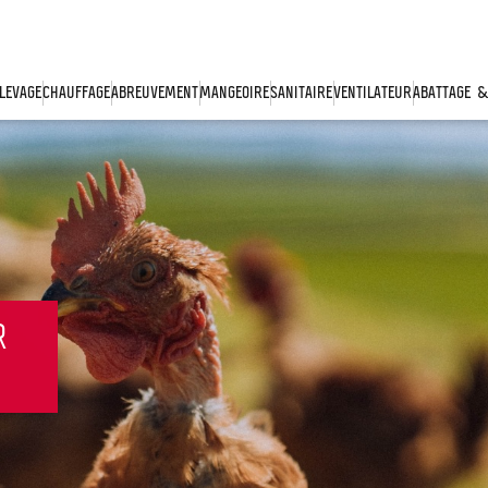
ÉLEVAGE
CHAUFFAGE
ABREUVEMENT
MANGEOIRE
SANITAIRE
VENTILATEUR
ABATTAGE 
R