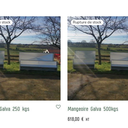
Galva 250 kgs
Mangeoire Galva 500kgs
618,00
€
HT