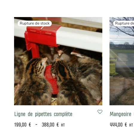
Ligne de pipettes complète
Mangeoire 
199,00
€
–
388,00
€
444,00
€
HT
HT