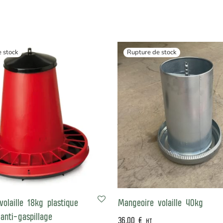
olaille 18kg plastique
Mangeoire volaille 40kg
 anti-gaspillage
36,00
€
HT