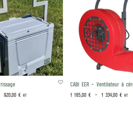
rrissage
CABI EER – Ventilateur à cér
–
920,00
€
1 185,00
€
–
1 334,00
€
HT
HT