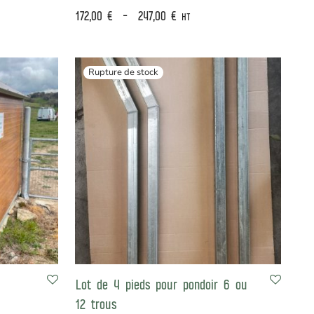
172,00
€
–
247,00
€
HT
Lot de 4 pieds pour pondoir 6 ou
12 trous