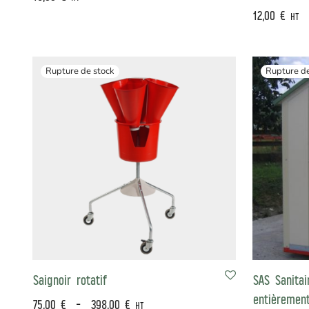
12,00
€
HT
Saignoir rotatif
SAS Sanitai
entièremen
75,00
€
–
398,00
€
HT