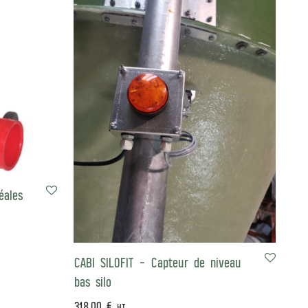
éales
CABI SILOFIT – Capteur de niveau
bas silo
318,00
€