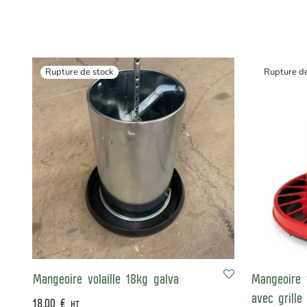
Mangeoire volaille 18kg galva
Mangeoire v
avec grille
18,00
€
HT