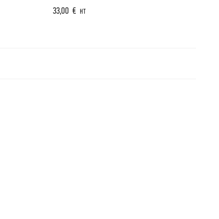
33,00
€
HT