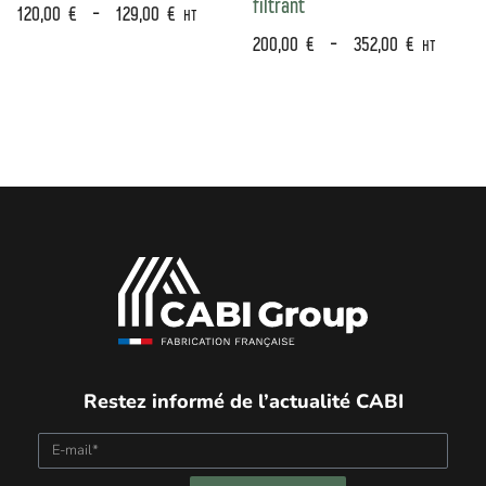
filtrant
120,00
€
–
129,00
€
HT
200,00
€
–
352,00
€
HT
Restez informé de l’actualité CABI